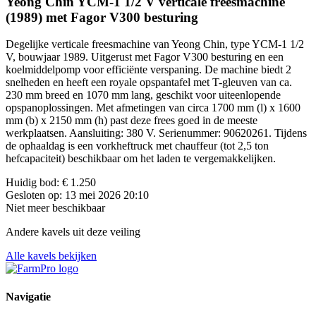
Yeong Chin YCM-1 1/2 V verticale freesmachine
(1989) met Fagor V300 besturing
Degelijke verticale freesmachine van Yeong Chin, type YCM-1 1/2
V, bouwjaar 1989. Uitgerust met Fagor V300 besturing en een
koelmiddelpomp voor efficiënte verspaning. De machine biedt 2
snelheden en heeft een royale opspantafel met T-gleuven van ca.
230 mm breed en 1070 mm lang, geschikt voor uiteenlopende
opspanoplossingen. Met afmetingen van circa 1700 mm (l) x 1600
mm (b) x 2150 mm (h) past deze frees goed in de meeste
werkplaatsen. Aansluiting: 380 V. Serienummer: 90620261. Tijdens
de ophaaldag is een vorkheftruck met chauffeur (tot 2,5 ton
hefcapaciteit) beschikbaar om het laden te vergemakkelijken.
Huidig bod:
€ 1.250
Gesloten op:
13 mei 2026 20:10
Niet meer beschikbaar
Andere kavels uit deze veiling
Alle kavels bekijken
Navigatie