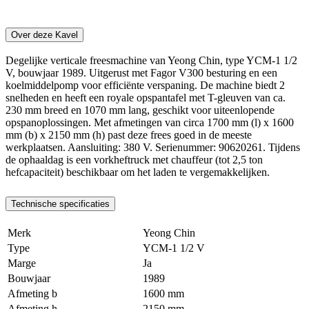
Over deze Kavel
Degelijke verticale freesmachine van Yeong Chin, type YCM-1 1/2
V, bouwjaar 1989. Uitgerust met Fagor V300 besturing en een
koelmiddelpomp voor efficiënte verspaning. De machine biedt 2
snelheden en heeft een royale opspantafel met T-gleuven van ca.
230 mm breed en 1070 mm lang, geschikt voor uiteenlopende
opspanoplossingen. Met afmetingen van circa 1700 mm (l) x 1600
mm (b) x 2150 mm (h) past deze frees goed in de meeste
werkplaatsen. Aansluiting: 380 V. Serienummer: 90620261. Tijdens
de ophaaldag is een vorkheftruck met chauffeur (tot 2,5 ton
hefcapaciteit) beschikbaar om het laden te vergemakkelijken.
Technische specificaties
Merk
Yeong Chin
Type
YCM-1 1/2 V
Marge
Ja
Bouwjaar
1989
Afmeting b
1600 mm
Afmeting h
2150 mm