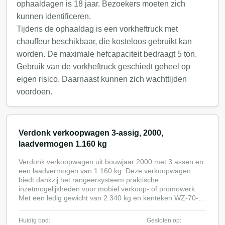
ophaaldagen is 18 jaar. Bezoekers moeten zich
kunnen identificeren.
Tijdens de ophaaldag is een vorkheftruck met
chauffeur beschikbaar, die kosteloos gebruikt kan
worden. De maximale hefcapaciteit bedraagt 5 ton.
Gebruik van de vorkheftruck geschiedt geheel op
eigen risico. Daarnaast kunnen zich wachttijden
voordoen.
Verdonk verkoopwagen 3-assig, 2000,
laadvermogen 1.160 kg
Verdonk verkoopwagen uit bouwjaar 2000 met 3 assen en
een laadvermogen van 1.160 kg. Deze verkoopwagen
biedt dankzij het rangeersysteem praktische
inzetmogelijkheden voor mobiel verkoop- of promowerk.
Met een ledig gewicht van 2.340 kg en kenteken WZ-70-JY
is de wagen geschikt voor ondernemers die hun
verkooppunt flexibel willen kunnen verplaatsen en
Huidig bod:
Gesloten op:
professioneel willen presenteren op locatie.