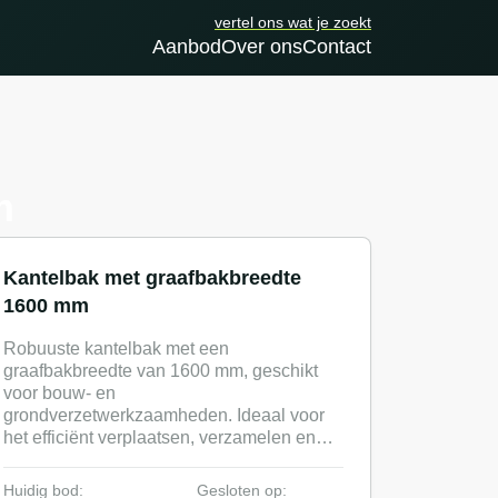
vertel ons wat je zoekt
Aanbod
Over ons
Contact
m
Kantelbak met graafbakbreedte
1600 mm
Robuuste kantelbak met een
graafbakbreedte van 1600 mm, geschikt
voor bouw- en
grondverzetwerkzaamheden. Ideaal voor
het efficiënt verplaatsen, verzamelen en
lossen van materiaal op de bouwplaats of
in de werkplaats. Met een praktische
Huidig bod:
Gesloten op: