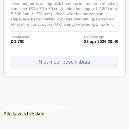
Twee ongebruikte Legoblok betonmallen met een afmeting
van circa 180 x 60 x 60 cm (totale afmetingen: L 1800 mm,
B 600 mm, H 720 mm). Ideaal voor het storten van
stapelbare betonblokken voor keerwanden, opslagboxen
of tijdelijke constructies. U ontvangt willekeurig 2 mallen
van de pallet. Tijdens de ophaaldag is een vorkheftruck
met chauffeur (max. 5 ton) beschikbaar om het laden te
Huidig bod:
Gesloten op:
vergemakkelijken.
€ 1.700
23 apr 2026 20:40
Niet meer beschikbaar
Andere kavels uit deze veiling
Alle kavels bekijken